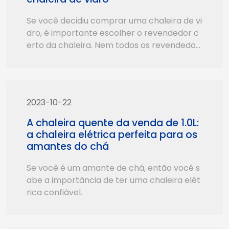
Se você decidiu comprar uma chaleira de vi
dro, é importante escolher o revendedor c
erto da chaleira. Nem todos os revendedor
es são criados iguais, e você quer ter certez
a de que você está recebendo um produto
de alta qualidade a um preço justo.
2023-10-22
A chaleira quente da venda de 1.0L:
a chaleira elétrica perfeita para os
amantes do chá
Se você é um amante de chá, então você s
abe a importância de ter uma chaleira elét
rica confiável.