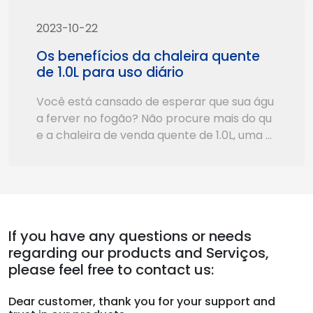
2023-10-22
Os benefícios da chaleira quente
de 1.0L para uso diário
Você está cansado de esperar que sua águ
a ferver no fogão? Não procure mais do qu
e a chaleira de venda quente de 1.0L, uma c
haleira elétrica versátil e eficiente que é pe
rfeita para o uso diário. Neste artigo, vamos
mergulhar nos benefícios desta chaleira, in
cluindo sua conveniência, velocidade, capa
cidade e facilidade de uso.
If you have any questions or needs
regarding our products and Serviços,
please feel free to contact us:
Dear customer, thank you for your support and